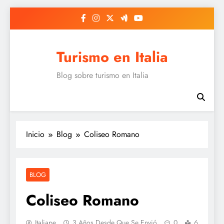
Saltar
al
contenido
Turismo en Italia
Blog sobre turismo en Italia
Inicio
Blog
Coliseo Romano
BLOG
Coliseo Romano
Italiape
3 Años Desde Que Se Envió
0
6