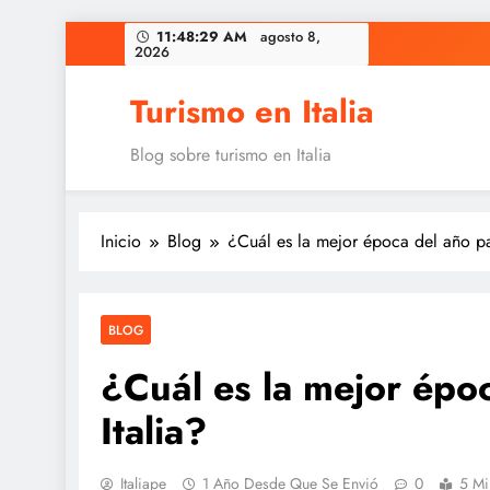
Saltar
11:48:30 AM
agosto 8, 2026
al
contenido
Turismo en Italia
Blog sobre turismo en Italia
Inicio
Blog
¿Cuál es la mejor época del año par
BLOG
¿Cuál es la mejor époc
Italia?
Italiape
1 Año Desde Que Se Envió
0
5 Mi