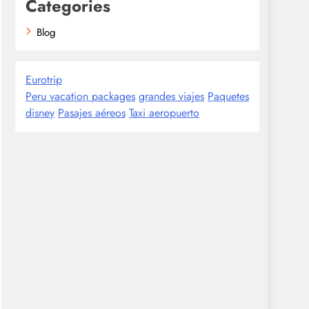
Categories
Blog
Eurotrip
Peru vacation packages
grandes viajes
Paquetes
disney
Pasajes aéreos
Taxi aeropuerto